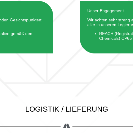
Unser Engagement
enden Gesichtspunkten:
Wir achten sehr streng a
aller in unseren Legier
ralien gemäß den
REACH (Registrati
Chemicals) CP65
LOGISTIK / LIEFERUNG